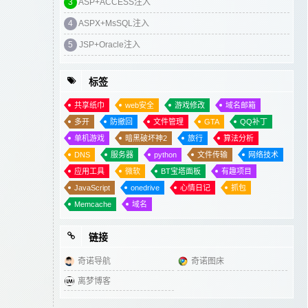
3
ASP+ACCESS注入
4
萌新如何拥有自己的域名邮箱
4
ASPX+MsSQL注入
5
个人收集的GTA系列插件与修改器
5
JSP+Oracle注入
6
精选好看的"网站正在维护升级中"页面
7
宝塔面板mysql数据库一直无法启动
标签
8
宝塔面板批量转移网站迁移服务器
共享纸巾
web安全
游戏修改
域名邮箱
多开
防撤回
文件管理
GTA
QQ补丁
1
ASPX+MsSQL注入
单机游戏
暗黑破坏神2
旅行
算法分析
2
可运营完整版本运气项目
DNS
服务器
python
文件传输
网络技术
3
WEB服务器的配置与管理
应用工具
微软
BT宝塔面板
有趣项目
4
linux提权
JavaScript
onedrive
心情日记
抓包
Memcache
域名
5
QQ9.1.3(25332)消息防撤回补丁
6
分享给萌新一个撸OneDrive的方法
链接
7
DNS服务器的配置与管理
奇诺导航
奇诺图床
8
萌新如何拥有自己的域名邮箱
离梦博客