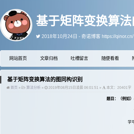
2018年10月23日 - 网友们，评论的时候，名称可以写自己的网名，没网址的可
2025年12月16日 - 今天抽空更新了网
2021年5月27日 - 今天删除了一大堆的广告
2018年12月3日 - 欢迎访问奇诺引导页：ww.qi
网站首页
文章归档
吐槽留言
随便看看
2018年10月24日 - 奇诺博客 https://qin
基于矩阵变换算法的图同构识别
首页
»
算法分析
»
2019年08月15日凌晨 06:01:51 »
本文：20401字
题目：（例如）
学号