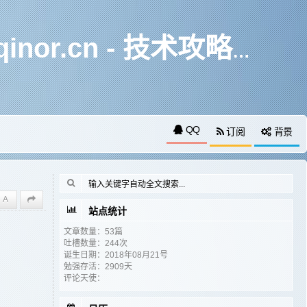
基于矩阵变换算法的图同构识别 - 奇诺日记|qinor.cn - 技术攻略分享
QQ
订阅
背景
A
站点统计
文章数量：53篇
吐槽数量：244次
诞生日期：2018年08月21号
勉强存活：2909天
评论天使：