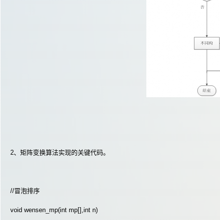
2、矩阵变换算法实现的关键代码。
//冒泡排序
void wensen_mp(int mp[],int n)