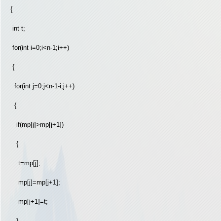
{
int t;
for(int i=0;i<n-1;i++)
{
for(int j=0;j<n-1-i;j++)
{
if(mp[j]>mp[j+1])
{
t=mp[j];
mp[j]=mp[j+1];
mp[j+1]=t;
}