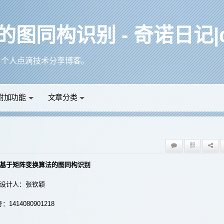
以填自己的QQ空间，而邮箱的话，填自己固定用的那个邮箱，在本博客邮箱就是你们的辨识ID。
盘的链接，CS的单机小伙伴们可以正常下载了。
留言
nor.cn
附加功能
文章分类
or.cn/ 个人点滴技术分享博客。
基于矩阵变换算法的图同构识别
设计人：张钦颖
：1414080901218