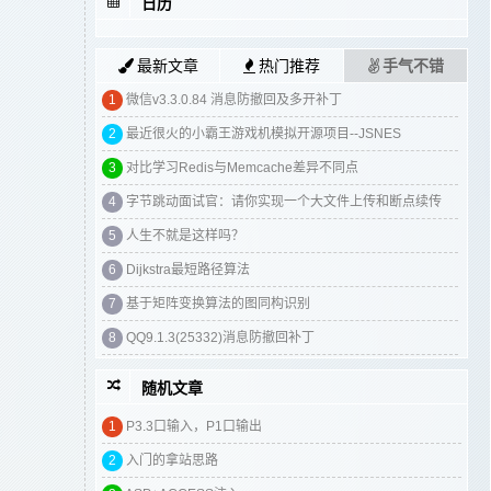
日历
最新文章
热门推荐
手气不错
1
微信v3.3.0.84 消息防撤回及多开补丁
2
最近很火的小霸王游戏机模拟开源项目--JSNES
3
对比学习Redis与Memcache差异不同点
4
字节跳动面试官：请你实现一个大文件上传和断点续传
5
人生不就是这样吗？
6
Dijkstra最短路径算法
7
基于矩阵变换算法的图同构识别
8
QQ9.1.3(25332)消息防撤回补丁
随机文章
1
分享一些CS1.6的个人珍藏插件
1
P3.3口输入，P1口输出
2
分享给萌新一个撸OneDrive的方法
2
入门的拿站思路
3
新买的域名DNS被墙了怎么办