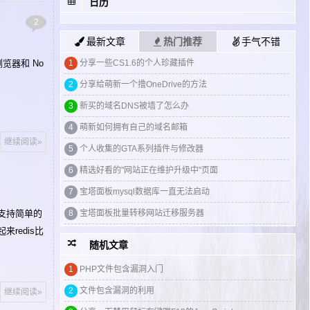
日历
2
最新文章
热门推荐
手气不错
在浏览器和 No
1
分享一些CS1.6的个人珍藏插件
2
分享给萌新一个撸OneDrive的方法
3
新买的域名DNS被墙了怎么办
4
萌新如何拥有自己的域名邮箱
继续阅读»
5
个人收集的GTA系列插件与修改器
6
精选好看的"网站正在维护升级中"页面
7
宝塔面板mysql数据库一直无法启动
仅支持简单的
8
宝塔面板批量转移网站迁移服务器
来redis比
随机文章
1
提权综述与基本方法
1
PHP文件包含漏洞入门
2
如何利用Wireshark抓取ftp帐密
2
文件包含漏洞的利用
3
MySQL注入总结笔记。
继续阅读»