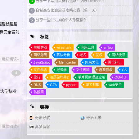
3
分享一下禁用鼠标右键跟F12的JavaScript
4
DNS服务器的配置与管理
4
自制西安家庭旅游攻略心得（第一天）
5
域的组建、域的用户和组的管理
5
分享一些CS1.6的个人珍藏插件
6
可运营完整版本运气项目
蹭蹭就蹭蹭
7
萌新如何拥有自己的域名邮箱
不算完全答对
标签
8
Hello Blog！
单机游戏
wireshark
应用工具
emlog
网络源码
算法分析
域名
提权
网络快讯
继续阅读»
JavaScript
Memcache
网站美化
微信补丁
文件包含
服务器
文件传输
游戏修改
CS
4
旅行
暗黑破坏神2
单片机原理及应用
QQ补丁
DNS
GTA
python
域名邮箱
web安全
你大学毕业
防撤回
链接
奇诺导航
奇诺图床
继续阅读»
离梦博客