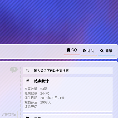
QQ
订阅
背景
3
站点统计
文章数量：53篇
吐槽数量：244次
诞生日期：2018年08月21号
勉强存活：2908天
评论天使：
继续阅读»