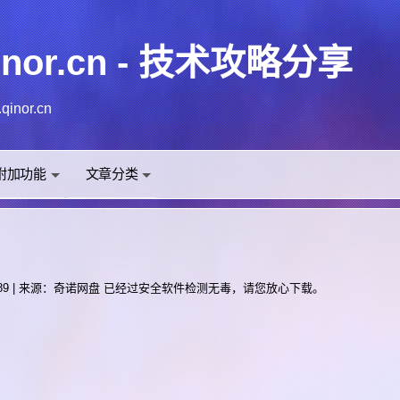
inor.cn - 技术攻略分享
nor.cn
or.cn/ 个人点滴技术分享博客。
以填自己的QQ空间，而邮箱的话，填自己固定用的那个邮箱，在本博客邮箱就是你们的辨识ID。
盘的链接，CS的单机小伙伴们可以正常下载了。
附加功能
文章分类
留言
19.89 | 来源：奇诺网盘 已经过安全软件检测无毒，请您放心下载。