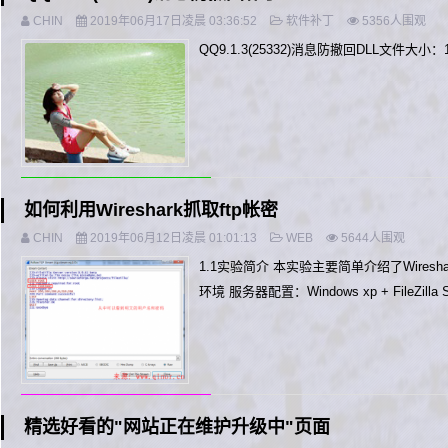
CHIN
2019年06月17日凌晨 03:36:52
软件补丁
5356人围观
QQ9.1.3(25332)消息防撤回DLL文件
如何利用Wireshark抓取ftp帐密
CHIN
2019年06月12日凌晨 01:01:13
WEB
5644人围观
1.1实验简介 本实验主要简单介绍了Wires
环境 服务器配置：Windows xp + FileZilla
精选好看的"网站正在维护升级中"页面