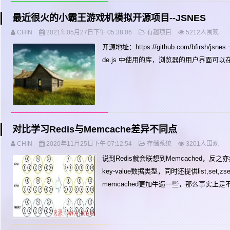
最近很火的小霸王游戏机模拟开源项目--JSNES
CHIN
2021年05月27日下午 05:38:06
有趣项目
5212人围观
开源地址：https://github.com/bfirs
de.js 中使用的库，浏览器的用户界面可以在 https:/
对比学习Redis与Memcache差异不同点
CHIN
2020年11月25日下午 07:12:54
存储系统
3201人围观
说到Redis就会联想到Memcached，反
key-value数据类型，同时还提供list,se
memcached更加牛逼一些，那么事实上是不