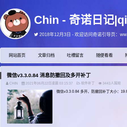
Chin - 奇诺日记|q
2018年12月3日 - 欢迎访问奇诺引导页：ww.qi
2018年10月24日 - 奇诺博客 https://qin
2018年10月23日 - 网友们，评论的时候，名称可以写自己的网名，没网址的可
2025年12月16日 - 今天抽空更新了网
网站首页
文章归档
吐槽留言
随便看看
2021年5月27日 - 今天删除了一大堆的广告
微信v3.3.0.84 消息防撤回及多开补丁
CHIN
2021年06月22日凌晨 03:15:37
软件补丁
3443人围观
微信v3.3.0.84 多开、防撤回补丁大小：