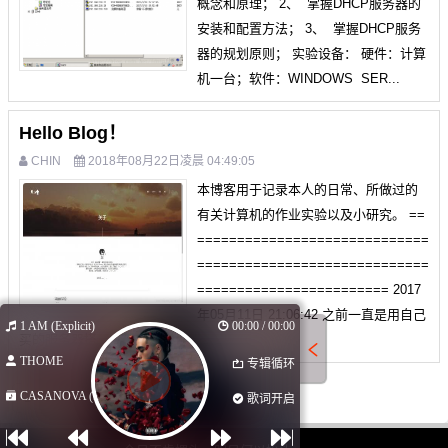
概念和原理； 2、 掌握DHCP服务器的
安装和配置方法； 3、 掌握DHCP服务
器的规划原则； 实验设备： 硬件：计算
机一台；软件：WINDOWS SER...
Hello Blog！
CHIN
2018年08月22日凌晨 04:49:05
本博客用于记录本人的日常、所做过的
有关计算机的作业实验以及小研究。 ==
=============================
=============================
======================== 2017
年05月11日 21:06:42 之前一直是用自己
1 AM (Explicit)
00:00 / 00:00
买的服务器搭...
THOME
专辑循环
CASANOVA (Ex...
1
2
3
4
5
6
歌词开启