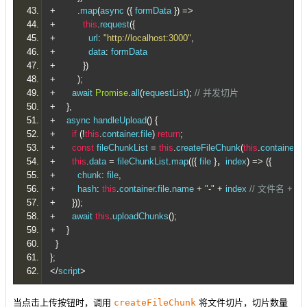
+
.
map
(
async 
({
 formData 
})
=>
+
this
.
request
({
+
            url
:
"http://localhost:3000"
,
+
            data
:
 formData
+
})
+
);
+
      await 
Promise
.
all
(
requestList
);
// 并发切片
+
},
+
    async handleUpload
()
{
+
if
(!
this
.
container
.
file
)
return
;
+
const
 fileChunkList 
=
this
.
createFileChunk
(
this
.
container
.
fi
+
this
.
data 
=
 fileChunkList
.
map
(({
 file 
}，
index
)
=>
({
+
        chunk
:
 file
,
+
        hash
:
this
.
container
.
file
.
name 
+
"-"
+
 index 
// 文件名 + 
+
}));
+
      await 
this
.
uploadChunks
();
+
}
}
};
</
script
>
当点击上传按钮时，调用
createFileChunk
将文件切片，切片数量