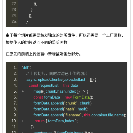
});
};
});
}
由于每个切片都需要触发独立的监听事件，所以还需要一个工厂函数，
根据传入的切片返回不同的监听函数
在原先的前端上传逻辑中新增监听函数部分。
“
diff
”：
// 上传切片，同时过滤已上传的切片
    async uploadChunks
(
uploadedList 
=
[])
{
const
 requestList 
=
this
.
data
+
.
map
(({
 chunk
,
hash
,
index 
})
=>
{
const
 formData 
=
new
FormData
();
          formData
.
append
(
"chunk"
,
 chunk
);
          formData
.
append
(
"hash"
,
 hash
);
          formData
.
append
(
"filename"
,
this
.
container
.
file
.
name
);
+
return
{
 formData
,
index 
};
})
+
.
map
(
async 
({
 formData
,
index 
})
=>