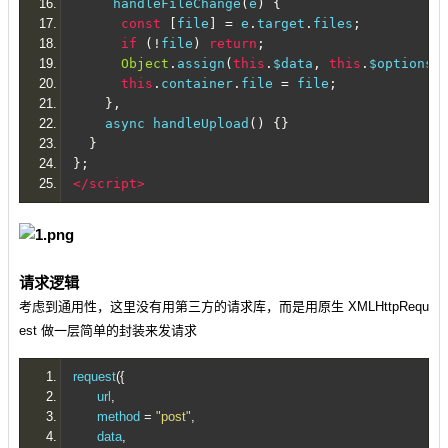
     handleFileChange
(
e
)
{
const
[
file
]
=
 e
.
target
.
files
;
if
(!
file
)
return
;
Object
.
assign
(
this
.
$data
,
this
.
$options
.
this
.
container
.
file 
=
 file
;
},
    async handleUpload
()
{}
}
};
</script>
请求逻辑
考虑到通用性，这里没有用第三方的请求库，而是用原生 XMLHttpRequ
est 做一层简单的封装来发请求
request
({
      url
,
      method 
=
"post"
,
      data
,