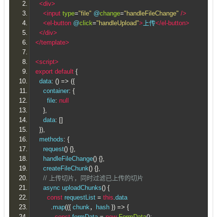
<div>
<input
type
=
"file"
 @
change
=
"handleFileChange"
/>
<el-button
 @
click
=
"handleUpload"
>
上传
</el-button>
</div>
</template>
<script>
export
default
{
  data
:
()
=>
({
    container
:
{
      file
:
null
},
    data
:
[]
}),
  methods
:
{
    request
()
{},
    handleFileChange
()
{},
    createFileChunk
()
{},
// 上传切片，同时过滤已上传的切片
    async uploadChunks
()
{
const
 requestList 
=
this
.
data
.
map
(({
 chunk
，
hash 
})
=>
{
const
 formData 
=
new
FormData
();