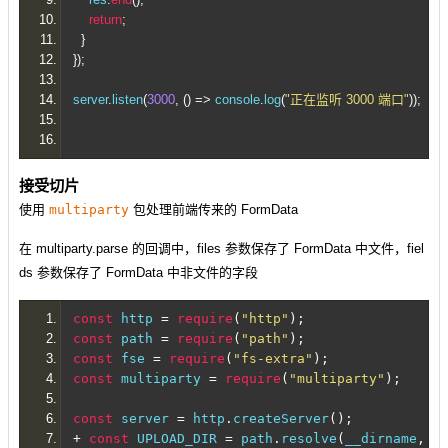
return
;
}
});
server
.
listen
(
3000
,
()
=>
 console
.
log
(
"正在监听 3000 端口"
));
接受切片
使用
multiparty
包处理前端传来的 FormData
在 multiparty.parse 的回调中，files 参数保存了 FormData 中文件，fiel
ds 参数保存了 FormData 中非文件的字段
const
 http 
=
require
(
"http"
);
const
 path 
=
require
(
"path"
);
const
 fse 
=
require
(
"fs-extra"
);
const
 multiparty 
=
require
(
"multiparty"
);
const
 server 
=
 http
.
createServer
();
+
const
 UPLOAD_DIR 
=
 path
.
resolve
(
__dirname
,
"