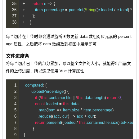
+
return
 e 
=>
{
+
        item
.
percentage 
=
 parseInt
(
String
((
e
.
loaded 
/
 e
.
total
)
*
10
+
};
+
}
每个切片在上传时都会通过监听函数更新 data 数组对应元素的 percent
age 属性，之后把将 data 数组放到视图中展示即可
文件进度条
将每个切片已上传的部分累加，除以整个文件的大小，就能得出当前文
件的上传进度，所以这里使用 Vue 计算属性
  computed
:
{
       uploadPercentage
()
{
if
(!
this
.
container
.
file 
||
!
this
.
data
.
length
)
return
0
;
const
 loaded 
=
this
.
data
.
map
(
item 
=>
 item
.
size 
*
 item
.
percentage
)
.
reduce
((
acc
,
 cur
)
=>
 acc 
+
 cur
);
return
 parseInt
((
loaded 
/
this
.
container
.
file
.
size
).
toFixed
(
2
)
}
}