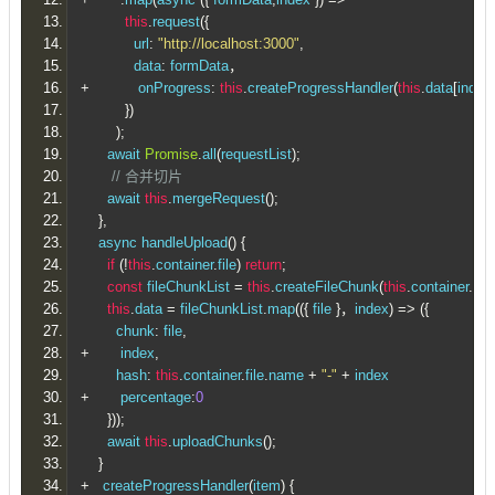
this
.
request
({
            url
:
"http://localhost:3000"
,
            data
:
 formData
，
+
           onProgress
:
this
.
createProgressHandler
(
this
.
data
[
index
})
);
      await 
Promise
.
all
(
requestList
);
// 合并切片
      await 
this
.
mergeRequest
();
},
    async handleUpload
()
{
if
(!
this
.
container
.
file
)
return
;
const
 fileChunkList 
=
this
.
createFileChunk
(
this
.
container
.
file
this
.
data 
=
 fileChunkList
.
map
(({
 file 
}，
index
)
=>
({
        chunk
:
 file
,
+
       index
,
        hash
:
this
.
container
.
file
.
name 
+
"-"
+
 index
+
       percentage
:
0
}));
      await 
this
.
uploadChunks
();
}
+
   createProgressHandler
(
item
)
{