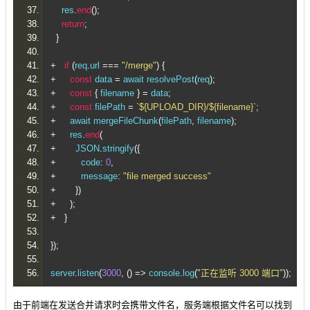
    res
.
end
();
return
;
}
+
if
(
req
.
url 
===
"/merge"
)
{
+
const
 data 
=
 await resolvePost
(
req
);
+
const
{
 filename 
}
=
 data
;
+
const
 filePath 
=
`${UPLOAD_DIR}/${filename}`
;
+
     await mergeFileChunk
(
filePath
,
 filename
);
+
     res
.
end
(
+
       JSON
.
stringify
({
+
         code
:
0
,
+
         message
:
"file merged success"
+
})
+
);
+
}
});
server
.
listen
(
3000
,
()
=>
 console
.
log
(
"正在监听 3000 端口"
));
由于前端在发送合并请求时会携带文件名，服务端根据文件名可以找到