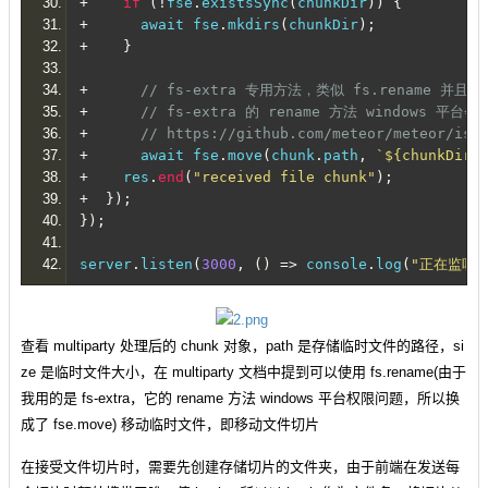
+
if
(!
fse
.
existsSync
(
chunkDir
))
{
+
      await fse
.
mkdirs
(
chunkDir
);
+
}
+
// fs-extra 专用方法，类似 fs.rename 并且
+
// fs-extra 的 rename 方法 windows 平台
+
// https://github.com/meteor/meteor/iss
+
      await fse
.
move
(
chunk
.
path
,
`${chunkDir}
+
    res
.
end
(
"received file chunk"
);
+
});
});
server
.
listen
(
3000
,
()
=>
 console
.
log
(
"正在监听 3
查看 multiparty 处理后的 chunk 对象，path 是存储临时文件的路径，si
ze 是临时文件大小，在 multiparty 文档中提到可以使用 fs.rename(由于
我用的是 fs-extra，它的 rename 方法 windows 平台权限问题，所以换
成了 fse.move) 移动临时文件，即移动文件切片
在接受文件切片时，需要先创建存储切片的文件夹，由于前端在发送每