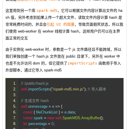
这里用到另一个库
spark-md5
，它可以根据文件内容计算出文件的 ha
sh 值，另外考虑到如果上传一个超大文件，读取文件内容计算 hash 是
非常耗费时间的，并且会
引起 UI 的阻塞
，导致页面假死状态，所以我
们使用 web-worker 在 worker 线程计算 hash，这样用户仍可以在主界
面正常的交互
由于实例化 web-worker 时，参数是一个 js 文件路径且不能跨域，所以
我们单独创建一个 hash.js 文件放在 public 目录下，另外在 worker 中
也是不允许访问 dom 的，但它提供了
importScripts
函数用于导入
外部脚本，通过它导入 spark-md5
// /public/hash.js
self
.
importScripts
(
"/spark-md5.min.js"
);
// 导入脚本
// 生成文件 hash
self
.
onmessage 
=
 e 
=>
{
const
{
 fileChunkList 
}
=
 e
.
data
;
const
 spark 
=
new
self
.
SparkMD5
.
ArrayBuffer
();
let
 percentage 
=
0
;