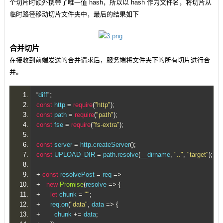
个切片时额外携带了唯一值 hash，所以以 hash 作为文件名，将切片从
临时路径移动切片文件夹中，最后的结果如下
合并切片
在接收到前端发送的合并请求后，服务端将文件夹下的所有切片进行合
并。
“
diff
”：
const
 http 
=
require
(
"http"
);
const
 path 
=
require
(
"path"
);
const
 fse 
=
require
(
"fs-extra"
);
const
 server 
=
 http
.
createServer
();
const
 UPLOAD_DIR 
=
 path
.
resolve
(
__dirname
,
".."
,
"target"
);
/
+
const
 resolvePost 
=
 req 
=>
+
new
Promise
(
resolve 
=>
{
+
let
 chunk 
=
""
;
+
     req
.
on
(
"data"
,
 data 
=>
{
+
       chunk 
+=
 data
;