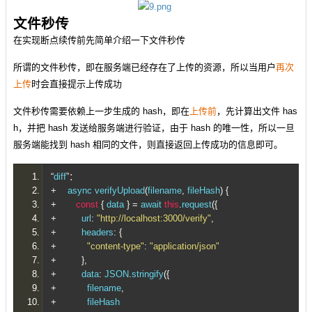
文件秒传
在实现断点续传前先简单介绍一下文件秒传
所谓的文件秒传，即在服务端已经存在了上传的资源，所以当用户
再次
上传
时会直接提示上传成功
文件秒传需要依赖上一步生成的 hash，即在
上传前
，先计算出文件 has
h，并把 hash 发送给服务端进行验证，由于 hash 的唯一性，所以一旦
服务端能找到 hash 相同的文件，则直接返回上传成功的信息即可。
“
diff
”：
+
    async verifyUpload
(
filename
,
 fileHash
)
{
+
const
{
 data 
}
=
 await 
this
.
request
({
+
         url
:
"http://localhost:3000/verify"
,
+
         headers
:
{
+
"content-type"
:
"application/json"
+
},
+
         data
:
 JSON
.
stringify
({
+
           filename
,
+
           fileHash