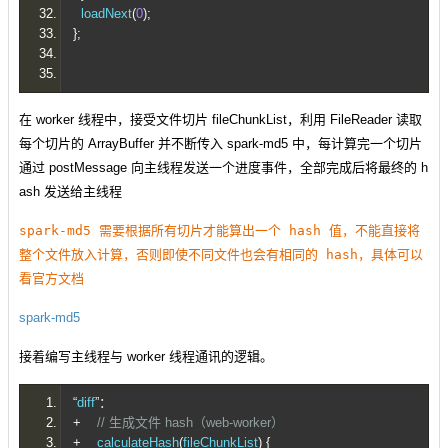
  loadNext
(
0
);
};
在 worker 线程中，接受文件切片 fileChunkList，利用 FileReader 读取
每个切片的 ArrayBuffer 并不断传入 spark-md5 中，每计算完一个切片
通过 postMessage 向主线程发送一个进度事件，全部完成后将最终的 h
ash 发送给主线程
spark-md5 需要根据所有切片才能算出一个 hash 值，不能直接将
整个文件放入计算，否则即使不同文件也会有相同的 hash，具体可以
看官方文档
spark-md5
接着编写主线程与 worker 线程通讯的逻辑。
“
diff
”：
+
// 生成文件 hash（web-worker）
+
    calculateHash
(
fileChunkList
)
{