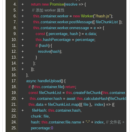
+
return
new
Promise
(
resolve 
=>
{
+
// 添加 worker 属性
+
this
.
container
.
worker 
=
new
Worker
(
"/hash.js"
);
+
this
.
container
.
worker
.
postMessage
({
 fileChunkList 
});
+
this
.
container
.
worker
.
onmessage 
=
 e 
=>
{
+
const
{
 percentage
,
 hash 
}
=
 e
.
data
;
+
this
.
hashPercentage 
=
 percentage
;
+
if
(
hash
)
{
+
            resolve
(
hash
);
+
}
+
};
+
});
},
    async handleUpload
()
{
if
(!
this
.
container
.
file
)
return
;
const
 fileChunkList 
=
this
.
createFileChunk
(
this
.
container
.
file
+
this
.
container
.
hash 
=
 await 
this
.
calculateHash
(
fileChunkList
this
.
data 
=
 fileChunkList
.
map
(({
 file 
}，
index
)
=>
({
+
       fileHash
:
this
.
container
.
hash
,
        chunk
:
 file
,
        hash
:
this
.
container
.
file
.
name 
+
"-"
+
 index
,
// 文件名 + 
        percentage
:
0