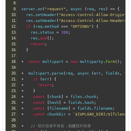
server
.
on
(
"request"
,
 async 
(
req
,
 res
)
=>
{
  res
.
setHeader
(
"Access-Control-Allow-Origin"
,
  res
.
setHeader
(
"Access-Control-Allow-Headers"
if
(
req
.
method 
===
"OPTIONS"
)
{
    res
.
status 
=
200
;
    res
.
end
();
return
;
}
+
const
 multipart 
=
new
 multiparty
.
Form
();
+
  multipart
.
parse
(
req
,
 async 
(
err
,
 fields
,
 fi
+
if
(
err
)
{
+
return
;
+
}
+
const
[
chunk
]
=
 files
.
chunk
;
+
const
[
hash
]
=
 fields
.
hash
;
+
const
[
filename
]
=
 fields
.
filename
;
+
const
 chunkDir 
=
`${UPLOAD_DIR}/${filenam
+
// 切片目录不存在，创建切片目录