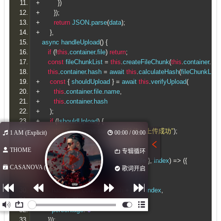
+
})
+
});
+
return
 JSON
.
parse
(
data
);
+
},
   async handleUpload
()
{
if
(!
this
.
container
.
file
)
return
;
const
 fileChunkList 
=
this
.
createFileChunk
(
this
.
container
.
file
this
.
container
.
hash 
=
 await 
this
.
calculateHash
(
fileChunkList
)
+
const
{
 shouldUpload 
}
=
 await 
this
.
verifyUpload
(
+
this
.
container
.
file
.
name
,
+
this
.
container
.
hash
+
);
+
if
(!
shouldUpload
)
{
+
this
.
$message
.
success
(
"秒传：上传成功"
);
1 AM (Explicit)
00:00 / 00:00
+
return
;
THOME
+
}
专辑循环
this
.
data 
=
 fileChunkList
.
map
(({
 file 
},
 index
)
=>
({
CASANOVA (Ex...
歌词开启
        fileHash
:
this
.
container
.
hash
,
        index
,
        hash
:
this
.
container
.
hash 
+
"-"
+
 index
,
        chunk
:
 file
,
        percentage
:
0
}));