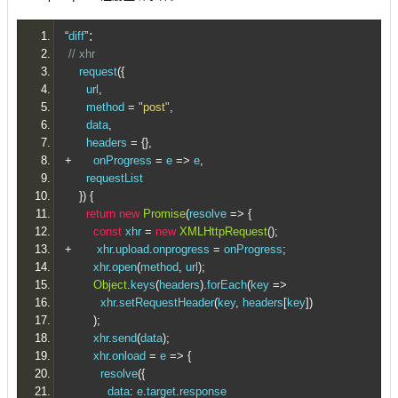
“
diff
”：
// xhr
    request
({
      url
,
      method 
=
"post"
,
      data
,
      headers 
=
{},
+
      onProgress 
=
 e 
=>
 e
,
      requestList
})
{
return
new
Promise
(
resolve 
=>
{
const
 xhr 
=
new
XMLHttpRequest
();
+
       xhr
.
upload
.
onprogress 
=
 onProgress
;
        xhr
.
open
(
method
,
 url
);
Object
.
keys
(
headers
).
forEach
(
key 
=>
          xhr
.
setRequestHeader
(
key
,
 headers
[
key
])
);
        xhr
.
send
(
data
);
        xhr
.
onload 
=
 e 
=>
{
          resolve
({
            data
:
 e
.
target
.
response