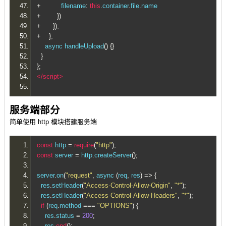
+
          filename
:
this
.
container
.
file
.
name
+
})
+
});
+
},
    async handleUpload
()
{}
}
};
</script>
服务端部分
简单使用 http 模块搭建服务端
const
 http 
=
require
(
"http"
);
const
 server 
=
 http
.
createServer
();
server
.
on
(
"request"
,
 async 
(
req
,
 res
)
=>
{
  res
.
setHeader
(
"Access-Control-Allow-Origin"
,
"*"
);
  res
.
setHeader
(
"Access-Control-Allow-Headers"
,
"*"
);
if
(
req
.
method 
===
"OPTIONS"
)
{
    res
.
status 
=
200
;
    res
.
end
();