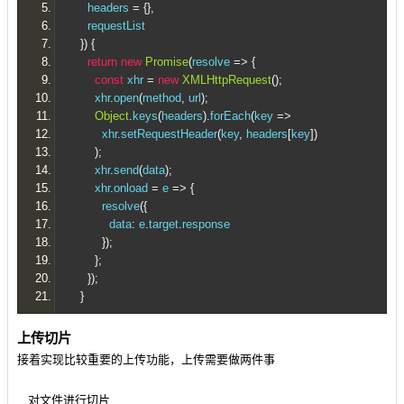
      headers 
=
{},
      requestList
})
{
return
new
Promise
(
resolve 
=>
{
const
 xhr 
=
new
XMLHttpRequest
();
        xhr
.
open
(
method
,
 url
);
Object
.
keys
(
headers
).
forEach
(
key 
=>
          xhr
.
setRequestHeader
(
key
,
 headers
[
key
])
);
        xhr
.
send
(
data
);
        xhr
.
onload 
=
 e 
=>
{
          resolve
({
            data
:
 e
.
target
.
response
});
};
});
}
上传切片
接着实现比较重要的上传功能，上传需要做两件事
对文件进行切片