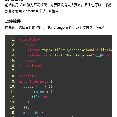
前端使用 Vue 作为开发框架，对界面没有太大要求，原生也可以，考虑
到美观使用 element-ui 作为 UI 框架
上传控件
首先创建选择文件的控件，监听 change 事件以及上传按钮。“vue”:
<template>
<div>
<input
type
=
"file"
 @
change
=
"handleFileChan
<el-button
 @
click
=
"handleUpload"
>
上传
</el-b
</div>
</template>
<script>
export
default
{
  data
:
()
=>
({
    container
:
{
      file
:
null
}
}),
  methods
:
{