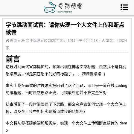
字节跳动面试官：请你实现一个大文件上传和断点
续传
首页
»
文件管理
»
2020年01月19日下午 06:42:18 »
本文：43824
字
前言
这段时间面试官都挺忙的，频频出现在博客文章标题，虽然我不是特别
想蹭热度，但是实在想不到好的标题了-。-，蹭蹭就蹭蹭 :)
事实上我在面试的时候确实被问到了这个问题，而且是一道在线 coding
的编程题，当时虽然思路正确，可惜最终也并不算完全答对
结束后花了一段时间整理了下思路，那么究竟该如何实现一个大文件上
传，以及在上传中如何实现断点续传的功能呢？
本文将从零搭建前端和服务端，实现一个大文件上传和断点续传的 dem
o