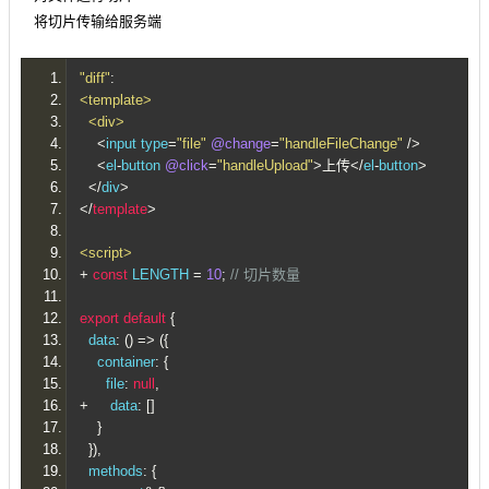
将切片传输给服务端
"diff"
:
<template>
<div>
<
input type
=
"file"
@change
=
"handleFileChange"
/>
<
el
-
button 
@click
=
"handleUpload"
>上传</
el
-
button
>
</
div
>
</
template
>
<script>
+
const
 LENGTH 
=
10
;
// 切片数量
export
default
{
  data
:
()
=>
({
    container
:
{
      file
:
null
,
+
     data
:
[]
}
}),
  methods
:
{