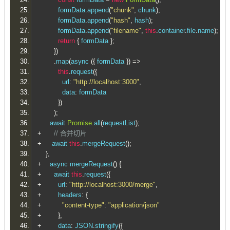
          formData
.
append
(
"chunk"
,
 chunk
);
          formData
.
append
(
"hash"
,
 hash
);
          formData
.
append
(
"filename"
,
this
.
container
.
file
.
name
);
return
{
 formData 
};
})
.
map
(
async 
({
 formData 
})
=>
this
.
request
({
            url
:
"http://localhost:3000"
,
            data
:
 formData
})
);
      await 
Promise
.
all
(
requestList
);
+
// 合并切片
+
     await 
this
.
mergeRequest
();
},
+
    async mergeRequest
()
{
+
      await 
this
.
request
({
+
        url
:
"http://localhost:3000/merge"
,
+
        headers
:
{
+
"content-type"
:
"application/json"
+
},
+
        data
:
 JSON
.
stringify
({