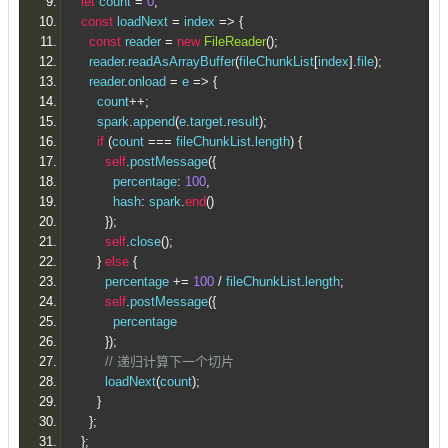
let
 count 
=
0
;
const
 loadNext 
=
 index 
=>
{
const
 reader 
=
new
FileReader
();
    reader
.
readAsArrayBuffer
(
fileChunkList
[
index
].
file
);
    reader
.
onload 
=
 e 
=>
{
      count
++;
      spark
.
append
(
e
.
target
.
result
);
if
(
count 
===
 fileChunkList
.
length
)
{
self
.
postMessage
({
          percentage
:
100
,
          hash
:
 spark
.
end
()
});
self
.
close
();
}
else
{
        percentage 
+=
100
/
 fileChunkList
.
length
;
self
.
postMessage
({
          percentage
});
// 递归计算下一个切片
        loadNext
(
count
);
}
};
};