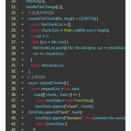
    request
()
{},
    handleFileChange
()
{},
+
// 生成文件切片
+
    createFileChunk
(
file
,
 length 
=
 LENGTH
)
{
+
const
 fileChunkList 
=
[];
+
const
 chunkSize 
=
Math
.
ceil
(
file
.
size 
/
 length
);
+
let
 cur 
=
0
;
+
while
(
cur 
<
 file
.
size
)
{
+
        fileChunkList
.
push
({
 file
:
 file
.
slice
(
cur
,
 cur 
+
 chunkSize
)
})
+
        cur 
+=
 chunkSize
;
+
}
+
return
 fileChunkList
;
+
},
+
// 上传切片
+
    async uploadChunks
()
{
+
const
 requestList 
=
this
.
data
+
.
map
(({
 chunk
，
hash 
})
=>
{
+
const
 formData 
=
new
FormData
();
+
          formData
.
append
(
"chunk"
,
 chunk
);
+
   formData
.
append
(
"hash"
,
 hash
);
+
          formData
.
append
(
"filename"
,
this
.
container
.
file
.
name
);
+
return
{
 formData 
};
+
})