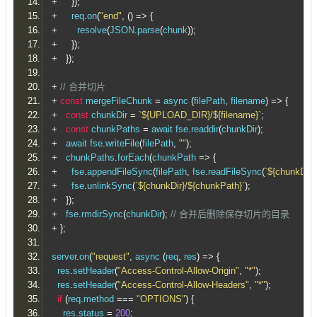
+
});
+
     req
.
on
(
"end"
,
()
=>
{
+
       resolve
(
JSON
.
parse
(
chunk
));
+
});
+
});
+
// 合并切片
+
const
 mergeFileChunk 
=
 async 
(
filePath
,
 filename
)
=>
{
+
const
 chunkDir 
=
`${UPLOAD_DIR}/${filename}`
;
+
const
 chunkPaths 
=
 await fse
.
readdir
(
chunkDir
);
+
   await fse
.
writeFile
(
filePath
,
""
);
+
   chunkPaths
.
forEach
(
chunkPath 
=>
{
+
     fse
.
appendFileSync
(
filePath
,
 fse
.
readFileSync
(
`${chunkDir}
+
     fse
.
unlinkSync
(
`${chunkDir}/${chunkPath}`
);
+
});
+
   fse
.
rmdirSync
(
chunkDir
);
// 合并后删除保存切片的目录
+
};
server
.
on
(
"request"
,
 async 
(
req
,
 res
)
=>
{
  res
.
setHeader
(
"Access-Control-Allow-Origin"
,
"*"
);
  res
.
setHeader
(
"Access-Control-Allow-Headers"
,
"*"
);
if
(
req
.
method 
===
"OPTIONS"
)
{
    res
.
status 
=
200
;