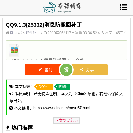
QQ9.1.3(25332)消息防撤回补丁
首页
»
软件补丁
»
2019年06月17日凌晨 03:36:52 »
本文：457字
QQ9.1.3(25332)消息防撤回DLL文件
已经过安全软件检测无毒，请您放心下
大小：1.37M | 来源：奇诺云盘
签到
赏
分享
载。
本文标签：
QQ补丁
防撤回
版权声明：若无特殊注明，本文为《
Chin
》原创，转载请保留文
章出处。
本文链接：https://www.qinor.cn/post-57.html
正文到此结束
热门推荐